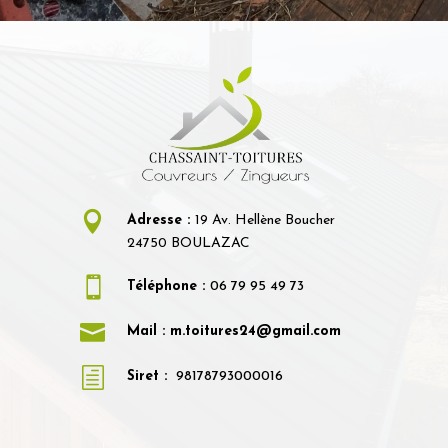

Adresse :
19 Av. Hellène Boucher
24750 BOULAZAC

Téléphone :
06 79 95 49 73

Mail : m.toitures24@gmail.com
h
Siret :
98178793000016