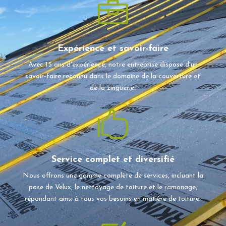

Expérience et savoir-faire
Avec 15 ans d'expérience, notre entreprise dispose d'un
savoir-faire reconnu dans le domaine de la couverture et
de la zinguerie.

Service complet et diversifié
Nous offrons une gamme complète de services, incluant la
pose de Velux, le nettoyage de toiture et le ramonage,
répondant ainsi à tous vos besoins en matière de toiture.