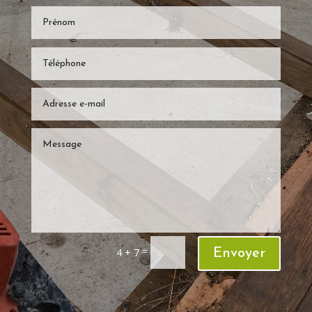
=
4 + 7
Envoyer